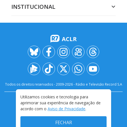
INSTITUCIONAL
ACLR
Todos os direitos reservados - 2009-
2026
- Rádio e Televisão Record S.A
Utilizamos cookies e tecnologia para
CARREIRA
FALE CONOSCO
PRIVACIDADE
aprimorar sua experiência de navegação de
TERMOS E CONDIÇÕES DE USO
acordo com o
Aviso de Privacidade
.
FECHAR