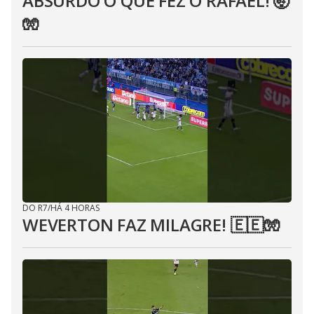
ABSURDO O QUE FEZ O RAFAEL! 🤯
🧤
DO R7
/
HÁ 4 HORAS
WEVERTON FAZ MILAGRE! 🇪🇪🧤