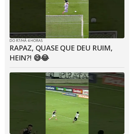
DO R7
/
HÁ 4 HORAS
RAPAZ, QUASE QUE DEU RUIM,
HEIN?! 😅😂⁣