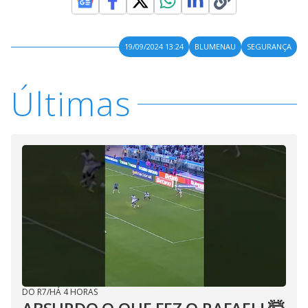
19/09/2024 13:24
BLUMENAU
SEGURANÇA
Últimas
DO R7
/
HÁ 4 HORAS