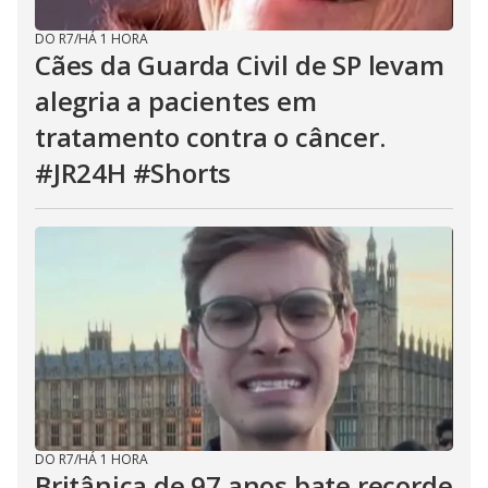
DO R7
/
HÁ 1 HORA
Cães da Guarda Civil de SP levam
alegria a pacientes em
tratamento contra o câncer.
#JR24H #Shorts
DO R7
/
HÁ 1 HORA
Britânica de 97 anos bate recorde