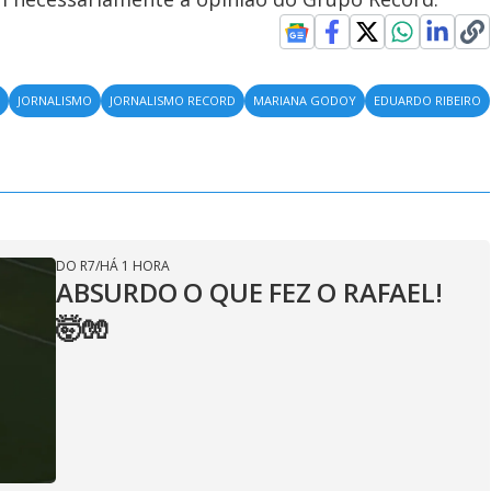
S
JORNALISMO
JORNALISMO RECORD
MARIANA GODOY
EDUARDO RIBEIRO
DO R7
/
HÁ 1 HORA
ABSURDO O QUE FEZ O RAFAEL!
🤯🧤