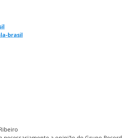
il
la-brasil
Ribeiro
em necessariamente a opinião do Grupo Record.