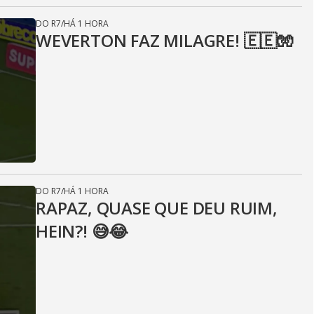
DO R7
/
HÁ 1 HORA
WEVERTON FAZ MILAGRE! 🇪🇪🧤
DO R7
/
HÁ 1 HORA
RAPAZ, QUASE QUE DEU RUIM,
HEIN?! 😅😂⁣