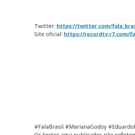
Twitter:
https://twitter.com/fala_bras
Site oficial:
https://recordtv.r7.com/fa
#FalaBrasil #MarianaGodoy #Eduardo
Os textos aqui publicados não reflet