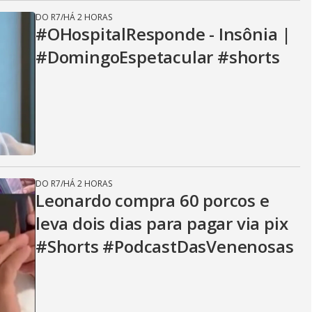
DO R7
/
HÁ 2 HORAS
#OHospitalResponde - Insônia |
#DomingoEspetacular #shorts
DO R7
/
HÁ 2 HORAS
Leonardo compra 60 porcos e
leva dois dias para pagar via pix
#Shorts #PodcastDasVenenosas