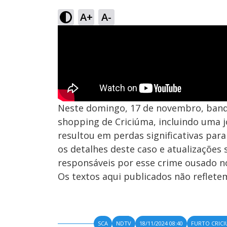
A+
A-
Neste domingo, 17 de novembro, band
shopping de Criciúma, incluindo uma j
resultou em perdas significativas para
os detalhes deste caso e atualizações 
responsáveis por esse crime ousado no
Os textos aqui publicados não reflet
SCA
NDTV
18/11/2024 08:40
FURTO CRIC