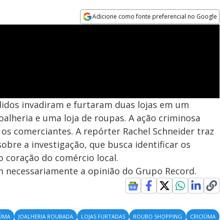
Adicione como fonte preferencial no Google
Opens in new window
idos invadiram e furtaram duas lojas em um
oalheria e uma loja de roupas. A ação criminosa
 os comerciantes. A repórter Rachel Schneider traz
sobre a investigação, que busca identificar os
 coração do comércio local.
em necessariamente a opinião do Grupo Record.
IÚMA
JOALHERIA ROUBADA
LOJAS FURTADAS
ROUBO SHOPPING
CRICIÚMA