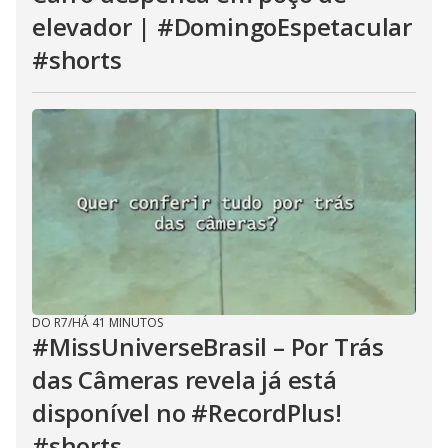
elevador | #DomingoEspetacular
#shorts
DO R7
/
HÁ 41 MINUTOS
#MissUniverseBrasil – Por Trás
das Câmeras revela já está
disponível no #RecordPlus!
#shorts