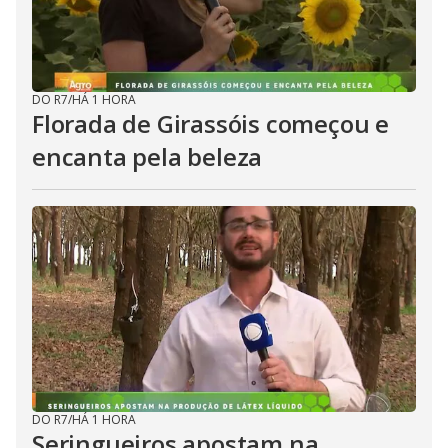
DO R7
/
HÁ 1 HORA
Florada de Girassóis começou e
encanta pela beleza
DO R7
/
HÁ 1 HORA
Seringueiros apostam na