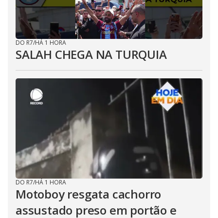
DO R7
/
HÁ 1 HORA
SALAH CHEGA NA TURQUIA
DO R7
/
HÁ 1 HORA
Motoboy resgata cachorro
assustado preso em portão e