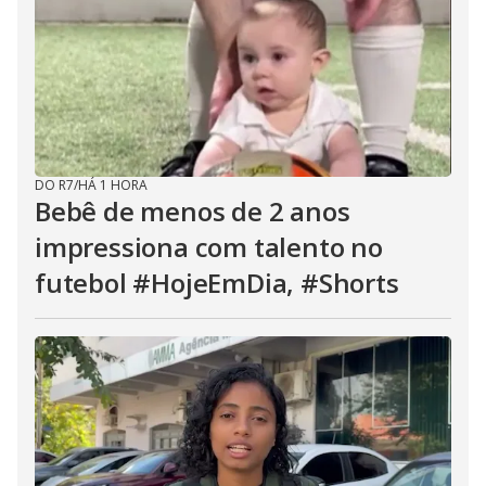
DO R7
/
HÁ 1 HORA
Bebê de menos de 2 anos
impressiona com talento no
futebol #HojeEmDia, #Shorts