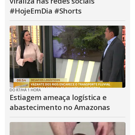
viraliza nas redes sociais
#HojeEmDia #Shorts
DO R7
/
HÁ 1 HORA
Estiagem ameaça logística e
abastecimento no Amazonas