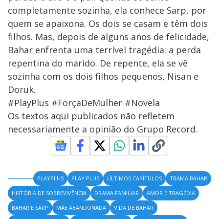
completamente sozinha, ela conhece Sarp, por
quem se apaixona. Os dois se casam e têm dois
filhos. Mas, depois de alguns anos de felicidade,
Bahar enfrenta uma terrível tragédia: a perda
repentina do marido. De repente, ela se vê
sozinha com os dois filhos pequenos, Nisan e
Doruk.
#PlayPlus #ForçaDeMulher #Novela
Os textos aqui publicados não refletem
necessariamente a opinião do Grupo Record.
PLAYPLUS
PLAY PLUS
ÚLTIMOS CAPÍTULOS
TRAMA BAHAR
HISTÓRIA DE SOBREVIVÊNCIA
DRAMA FAMILIAR
AMOR E TRAGÉDIA
BAHAR E SARP
MÃE ABANDONADA
VIDA DE BAHAR