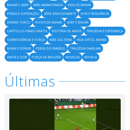
BAHAR E SARP
MÃE ABANDONADA
VIDA DE BAHAR
PERDA E SUPERAÇÃO
SÉRIE EMOCIONANTE
DOR E RESILIÊNCIA
DRAMA TURCO
FILHOS DE BAHAR
SARP E BAHAR
CAPÍTULOS FINAIS GRÁTIS
HISTÓRIA DE AMOR
TRAGÉDIA E ESPERANÇA
SOBREVIVÊNCIA E FORÇA
MÃE SOLTEIRA
VIDA DIFÍCIL BAHAR
NISAN E DORUK
PERDA DO MARIDO
TRAGÉDIA FAMILIAR
AMOR E DOR
FORÇA DE MULHER
NOVELAS
NOVELA
Últimas