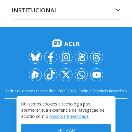
INSTITUCIONAL
ACLR
Todos os direitos reservados - 2009-
2026
- Rádio e Televisão Record S.A
Utilizamos cookies e tecnologia para
CARREIRA
FALE CONOSCO
PRIVACIDADE
aprimorar sua experiência de navegação de
TERMOS E CONDIÇÕES DE USO
acordo com o
Aviso de Privacidade
.
FECHAR