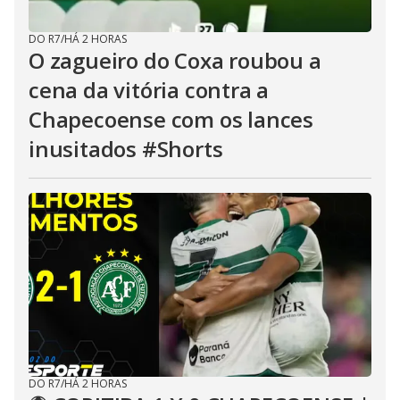
DO R7
/
HÁ 2 HORAS
O zagueiro do Coxa roubou a
cena da vitória contra a
Chapecoense com os lances
inusitados #Shorts
DO R7
/
HÁ 2 HORAS