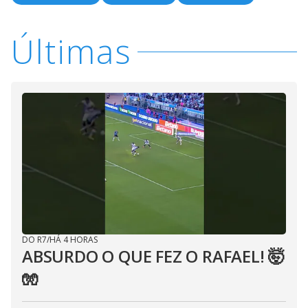
Últimas
DO R7
/
HÁ 4 HORAS
ABSURDO O QUE FEZ O RAFAEL! 🤯
🧤