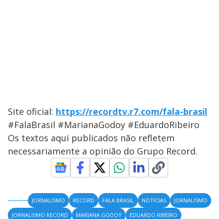
Site oficial:
https://recordtv.r7.com/fala-brasil
#FalaBrasil #MarianaGodoy #EduardoRibeiro
Os textos aqui publicados não refletem
necessariamente a opinião do Grupo Record.
JORNALISMO
RECORD
FALA BRASIL
NOTÍCIAS
JORNALISMO
JORNALISMO RECORD
MARIANA GODOY
EDUARDO RIBEIRO