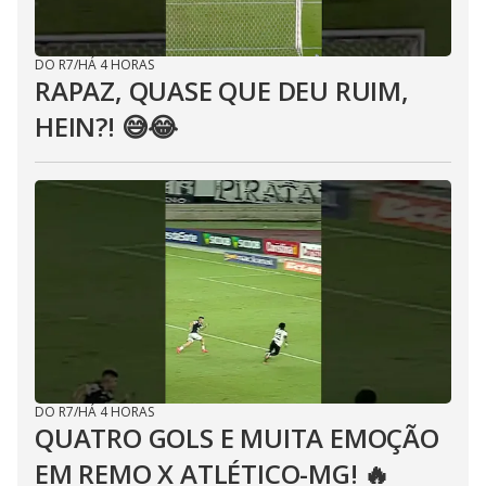
DO R7
/
HÁ 4 HORAS
RAPAZ, QUASE QUE DEU RUIM,
HEIN?! 😅😂⁣
DO R7
/
HÁ 4 HORAS
QUATRO GOLS E MUITA EMOÇÃO
EM REMO X ATLÉTICO-MG! 🔥