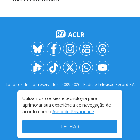
ACLR
Todos os direitos reservados - 2009-
2026
- Rádio e Televisão Record S.A
Utilizamos cookies e tecnologia para
CARREIRA
FALE CONOSCO
PRIVACIDADE
aprimorar sua experiência de navegação de
TERMOS E CONDIÇÕES DE USO
acordo com o
Aviso de Privacidade
.
FECHAR