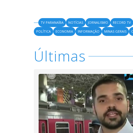
TV PARANAÍBA
NOTÍCIAS
JORNALISMO
RECORD TV
POLÍTICA
ECONOMIA
INFORMAÇÃO
MINAS GERAIS
Últimas