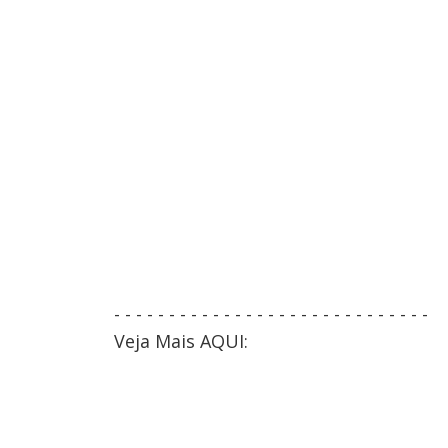
- - - - - - - - - - - - - - - - - - - - - - - - - - - - -
Veja Mais AQUI: