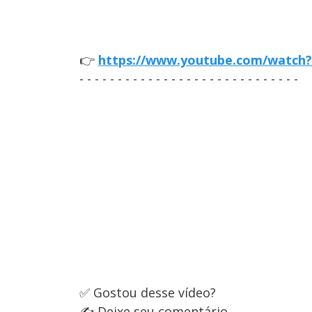
👉
https://www.youtube.com/watch
- - - - - - - - - - - - - - - - - - - - - - - - - - - - -
✅ Gostou desse vídeo?
✍️ Deixe seu comentário