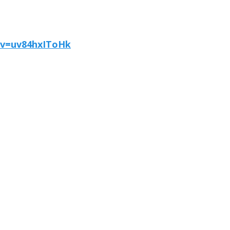
?v=uv84hxIToHk