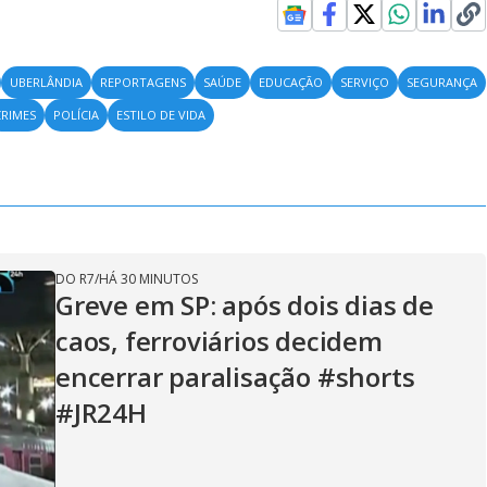
UBERLÂNDIA
REPORTAGENS
SAÚDE
EDUCAÇÃO
SERVIÇO
SEGURANÇA
CRIMES
POLÍCIA
ESTILO DE VIDA
DO R7
/
HÁ 30 MINUTOS
Greve em SP: após dois dias de
caos, ferroviários decidem
encerrar paralisação #shorts
#JR24H