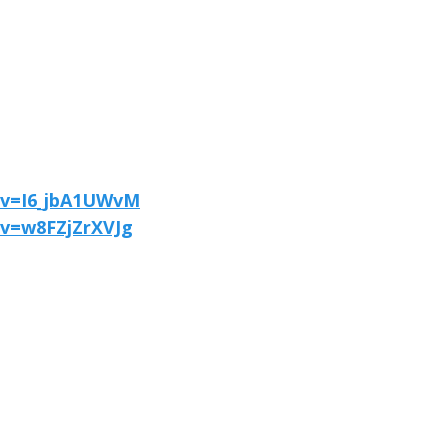
?v=I6_jbA1UWvM
v=w8FZjZrXVJg