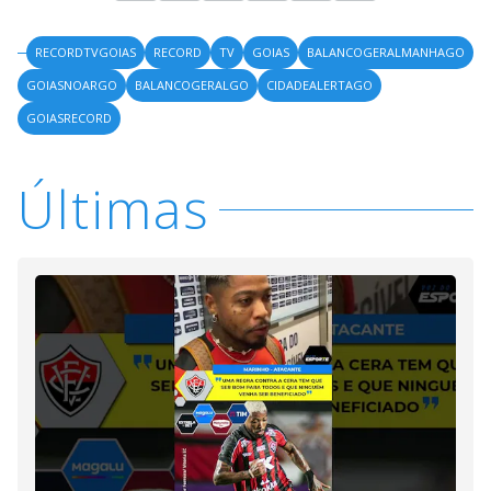
RECORDTVGOIAS
RECORD
TV
GOIAS
BALANCOGERALMANHAGO
GOIASNOARGO
BALANCOGERALGO
CIDADEALERTAGO
GOIASRECORD
Últimas