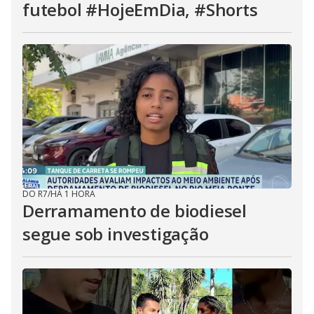
futebol #HojeEmDia, #Shorts
DO R7
/
HÁ 1 HORA
Derramamento de biodiesel
segue sob investigação