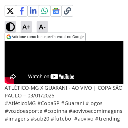
A+
A-
Adicione como fonte preferencial no Google
Opens in new window
ATLÉTICO-MG X GUARANI - AO VIVO | COPA SÃO
PAULO – 03/01/2025
#AtléticoMG #CopaSP #Guarani #jogos
#vozdoesporte #copinha #aovivoecomimagens
#imagens #sub20 #futebol #aovivo #trending