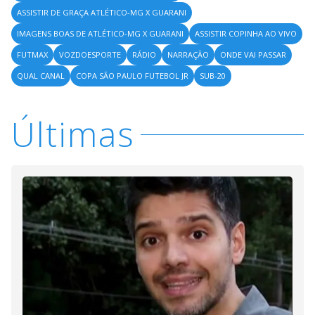
ASSISTIR DE GRAÇA ATLÉTICO-MG X GUARANI
IMAGENS BOAS DE ATLÉTICO-MG X GUARANI
ASSISTIR COPINHA AO VIVO
FUTMAX
VOZDOESPORTE
RÁDIO
NARRAÇÃO
ONDE VAI PASSAR
QUAL CANAL
COPA SÃO PAULO FUTEBOL JR
SUB-20
Últimas