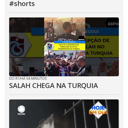
#shorts
DO R7
/
HÁ 58 MINUTOS
SALAH CHEGA NA TURQUIA