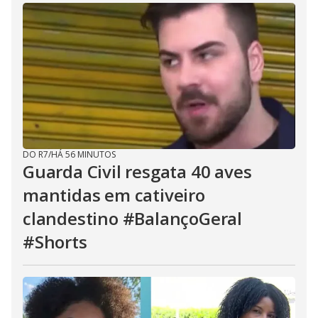
DO R7
/
HÁ 56 MINUTOS
Guarda Civil resgata 40 aves
mantidas em cativeiro
clandestino #BalançoGeral
#Shorts