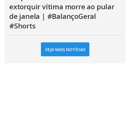
extorquir vítima morre ao pular
de janela | #BalançoGeral
#Shorts
VEJA MAIS NOTÍCIAS