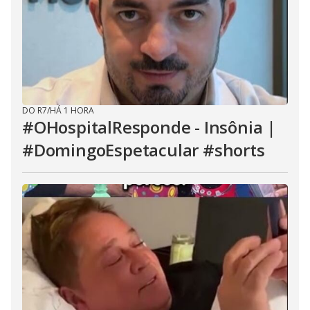
DO R7
/
HÁ 1 HORA
#OHospitalResponde - Insônia |
#DomingoEspetacular #shorts