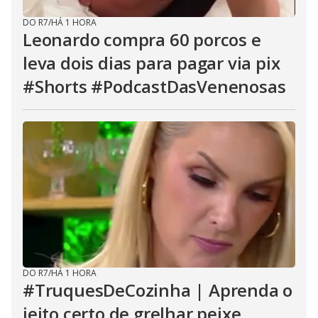
DO R7
/
HÁ 1 HORA
Leonardo compra 60 porcos e
leva dois dias para pagar via pix
#Shorts #PodcastDasVenenosas
DO R7
/
HÁ 1 HORA
#TruquesDeCozinha | Aprenda o
jeito certo de grelhar peixe