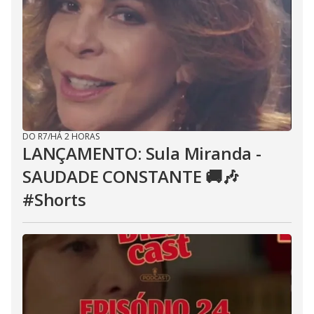
DO R7
/
HÁ 2 HORAS
LANÇAMENTO: Sula Miranda -
SAUDADE CONSTANTE 🚚🎶
#Shorts