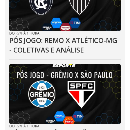
DO R7
/
HÁ 1 HORA
PÓS JOGO: REMO X ATLÉTICO-MG
- COLETIVAS E ANÁLISE
DO R7
/
HÁ 1 HORA