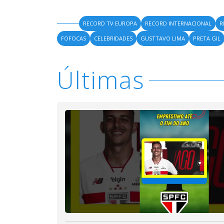
RECORD TV EUROPA
RECORD INTERNACIONAL
R
FOFOCAS
CELEBRIDADES
GUSTTAVO LIMA
PRETA GIL
Últimas