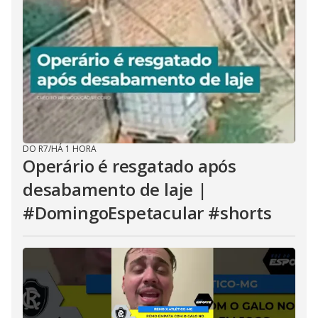
DO R7
/
HÁ 1 HORA
Operário é resgatado após
desabamento de laje |
#DomingoEspetacular #shorts