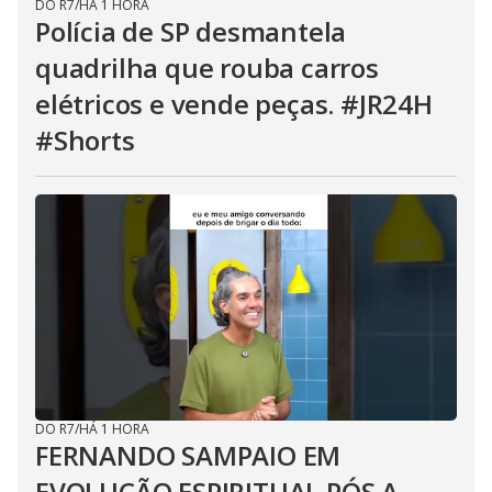
DO R7
/
HÁ 1 HORA
Polícia de SP desmantela
quadrilha que rouba carros
elétricos e vende peças. #JR24H
#Shorts
DO R7
/
HÁ 1 HORA
FERNANDO SAMPAIO EM
EVOLUÇÃO ESPIRITUAL PÓS A