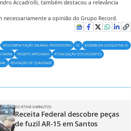
ndro Accadrolli, também destacou a relevância
em necessariamente a opinião do Grupo Record.
DESCOMPACTAÇÃO SALARIAL PROFESSORES
SC
ASSEMBLEIA LEGISLATIVA SC
ATARINA
PROJETO APROVADO
ATUALIZAÇÃO DOS DOCENTES
RIAL
EDUCAÇÃO DE QUALIDADE
DO R7
/
HÁ 6 MINUTOS
Receita Federal descobre peças
de fuzil AR-15 em Santos