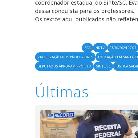
coordenador estadual do Sinte/SC, Eva
dessa conquista para os professores.
Os textos aqui publicados não reflet
SCA
NDTV
23/10/2024 07:07
VALORIZAÇÃO DOS PROFESSORES
EDUCAÇÃO EM SANTA C
DEPUTADOS APROVAM PROJETO
SINTE/SC
JUSTIÇA SALA
Últimas