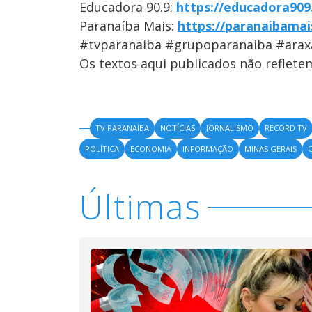
Educadora 90.9:
https://educadora909
Paranaíba Mais:
https://paranaibamai
#tvparanaiba #grupoparanaiba #arax
Os textos aqui publicados não reflet
TV PARANAÍBA
NOTÍCIAS
JORNALISMO
RECORD TV
POLÍTICA
ECONOMIA
INFORMAÇÃO
MINAS GERAIS
Últimas