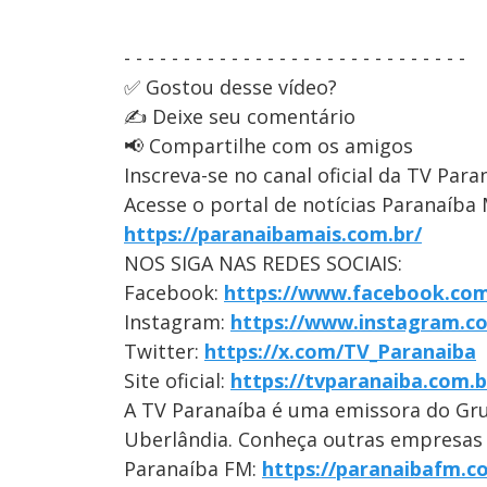
- - - - - - - - - - - - - - - - - - - - - - - - - - - - -
✅ Gostou desse vídeo?
✍️ Deixe seu comentário
📢 Compartilhe com os amigos
Inscreva-se no canal oficial da TV Para
Acesse o portal de notícias Paranaíba 
https://paranaibamais.com.br/
NOS SIGA NAS REDES SOCIAIS:
Facebook:
https://www.facebook.com
Instagram:
https://www.instagram.c
Twitter:
https://x.com/TV_Paranaiba
Site oficial:
https://tvparanaiba.com.b
A TV Paranaíba é uma emissora do Gr
Uberlândia. Conheça outras empresas
Paranaíba FM:
https://paranaibafm.c