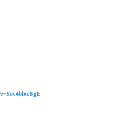
v=Suc4blxcBgE