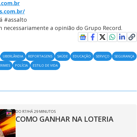
.com.br
s.com.br/
á #assalto
em necessariamente a opinião do Grupo Record.
UBERLÂNDIA
REPORTAGENS
SAÚDE
EDUCAÇÃO
SERVIÇO
SEGURANÇA
CRIMES
POLÍCIA
ESTILO DE VIDA
DO R7
/
HÁ 29 MINUTOS
COMO GANHAR NA LOTERIA