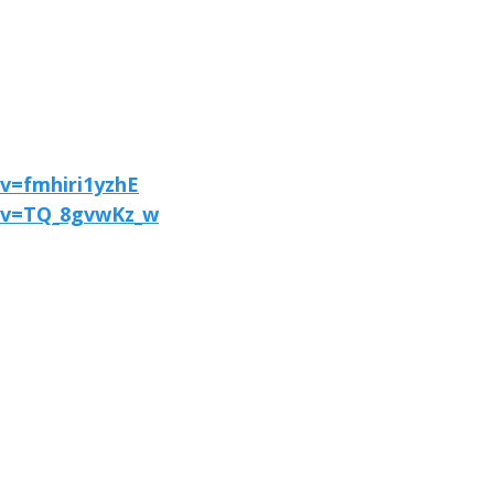
v=fmhiri1yzhE
?v=TQ_8gvwKz_w