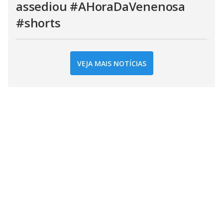
assediou #AHoraDaVenenosa
#shorts
VEJA MAIS NOTÍCIAS