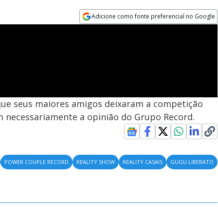
Adicione como fonte preferencial no Google
Opens in new window
que seus maiores amigos deixaram a competição
em necessariamente a opinião do Grupo Record.
POWER COUPLE RECORD
REALITY SHOW
REALITY CASAIS
GUGU LIBERATO