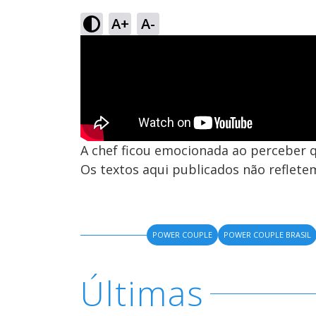
A+
A-
A chef ficou emocionada ao perceber 
Os textos aqui publicados não reflet
POWER COUPLE
POWER COUPLE BRASIL
Últimas