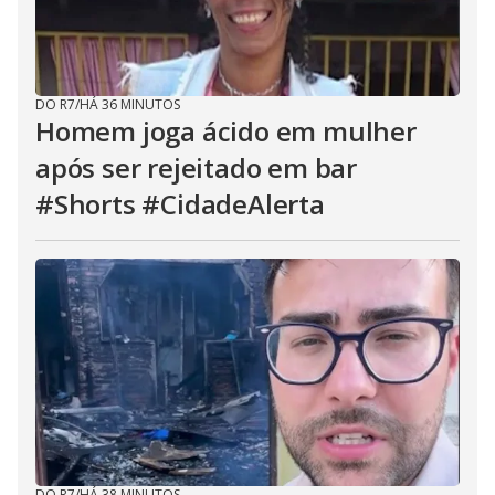
DO R7
/
HÁ 36 MINUTOS
Homem joga ácido em mulher
após ser rejeitado em bar
#Shorts #CidadeAlerta
DO R7
/
HÁ 38 MINUTOS