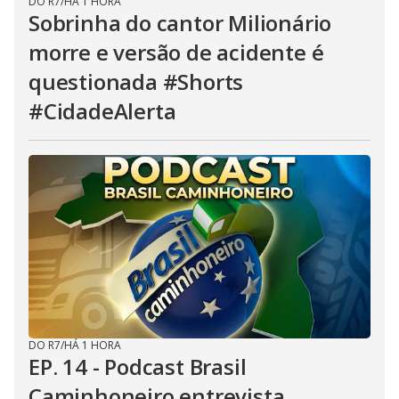
DO R7
/
HÁ 1 HORA
Sobrinha do cantor Milionário
morre e versão de acidente é
questionada #Shorts
#CidadeAlerta
DO R7
/
HÁ 1 HORA
EP. 14 - Podcast Brasil
Caminhoneiro entrevista