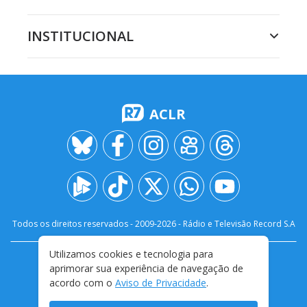
INSTITUCIONAL
ACLR
Todos os direitos reservados - 2009-
2026
- Rádio e Televisão Record S.A
Utilizamos cookies e tecnologia para
CARREIRA
FALE CONOSCO
PRIVACIDADE
aprimorar sua experiência de navegação de
TERMOS E CONDIÇÕES DE USO
acordo com o
Aviso de Privacidade
.