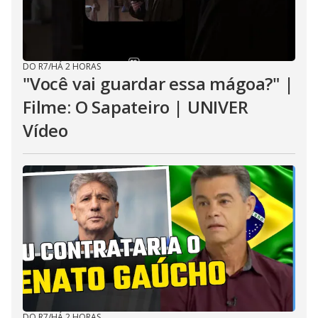
DO R7
/
HÁ 2 HORAS
"Você vai guardar essa mágoa?" |
Filme: O Sapateiro | UNIVER
Vídeo
DO R7
/
HÁ 2 HORAS