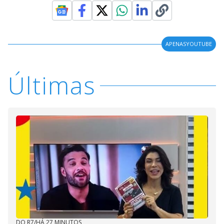
APENASYOUTUBE
Últimas
DO R7
/
HÁ 27 MINUTOS