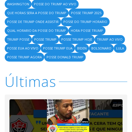
WASHINGTON
POSSE DO TRUMP AO VIVO
QUE HORAS SERA A POSSE DO TRUMP
POSSE TRUMP 2025
POSSE DE TRUMP ONDE ASSISTIR
POSSE DO TRUMP HORARIO
QUAL HORARIO DA POSSE DO TRUMP
HORA POSSE TRUMP
TRUMP POSSE
POSSE TRUMP
POSSE TRUMP HOJE
TRUMP AO VIVO
POSSE EUA AO VIVO
POSSE TRUMP EUA
BIDEN
BOLSONARO
LULA
POSSE TRUMP AGORA
POSSE DONALD TRUMP
Últimas