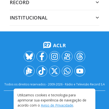
RECORD
INSTITUCIONAL
ACLR
Todos os direitos reservados - 2009-
2026
- Rádio e Televisão Record S.A
Utilizamos cookies e tecnologia para
CARREIRA
FALE CONOSCO
PRIVACIDADE
aprimorar sua experiência de navegação de
TERMOS E CONDIÇÕES DE USO
acordo com o
Aviso de Privacidade
.