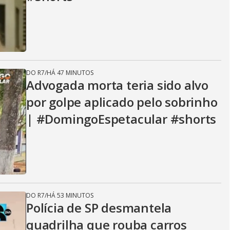
DO R7
/
HÁ 47 MINUTOS
Advogada morta teria sido alvo
por golpe aplicado pelo sobrinho
| #DomingoEspetacular #shorts
DO R7
/
HÁ 53 MINUTOS
Polícia de SP desmantela
quadrilha que rouba carros