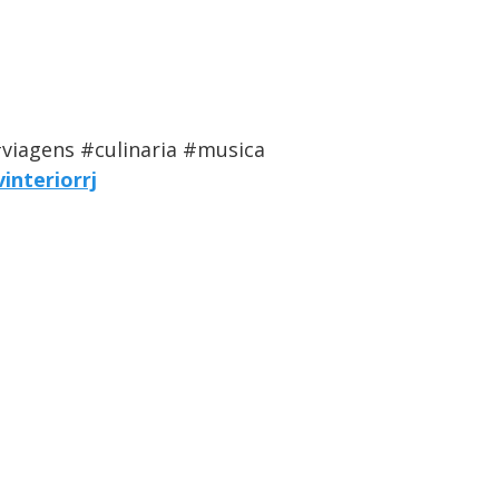
iagens #culinaria #musica
interiorrj