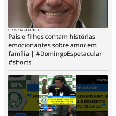
DO R7
/
HÁ 41 MINUTOS
Pais e filhos contam histórias
emocionantes sobre amor em
família | #DomingoEspetacular
#shorts