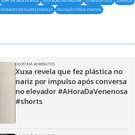
SURF EM SALA DE AULA
EDUCAÇÃO INOVADORA
01/08/2024 14:25
JOINVILLE
ATIVIDADES ESCOLARES JOINVILLE
EDUCAÇÃO FÍSICA CRIATIVA
DO R7
/
HÁ 40 MINUTOS
Xuxa revela que fez plástica no
nariz por impulso após conversa
no elevador #AHoraDaVenenosa
#shorts