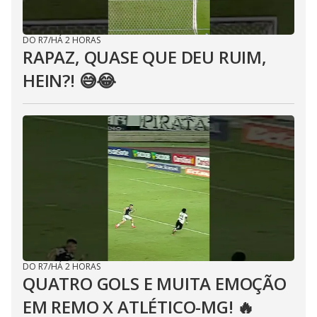
DO R7
/
HÁ 2 HORAS
RAPAZ, QUASE QUE DEU RUIM,
HEIN?! 😅😂⁣
DO R7
/
HÁ 2 HORAS
QUATRO GOLS E MUITA EMOÇÃO
EM REMO X ATLÉTICO-MG! 🔥