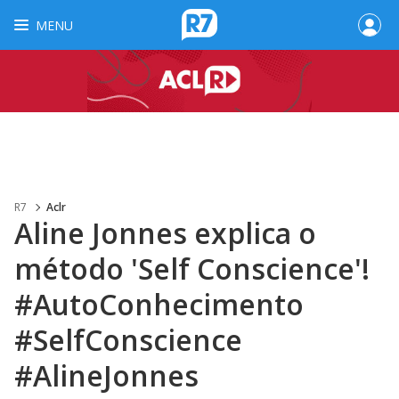
MENU
R7
Aclr
Aline Jonnes explica o
método 'Self Conscience'!
#AutoConhecimento
#SelfConscience
#AlineJonnes