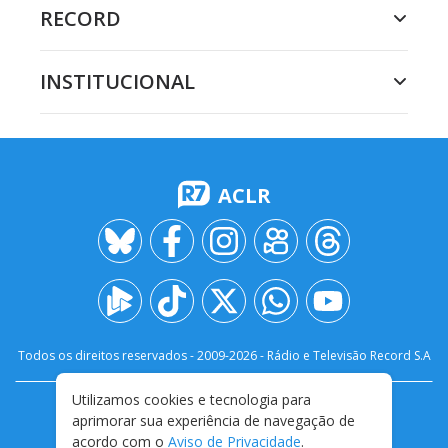
RECORD
INSTITUCIONAL
ACLR
Todos os direitos reservados - 2009-
2026
- Rádio e Televisão Record S.A
Utilizamos cookies e tecnologia para
CARREIRA
FALE CONOSCO
PRIVACIDADE
aprimorar sua experiência de navegação de
TERMOS E CONDIÇÕES DE USO
acordo com o
Aviso de Privacidade
.