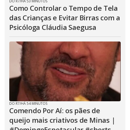
DO R7
/
HÁ 53 MINUTOS
Como Controlar o Tempo de Tela
das Crianças e Evitar Birras com a
Psicóloga Cláudia Saegusa
DO R7
/
HÁ 54 MINUTOS
Comendo Por Aí: os pães de
queijo mais criativos de Minas |
#DomingoEspetacular #shorts