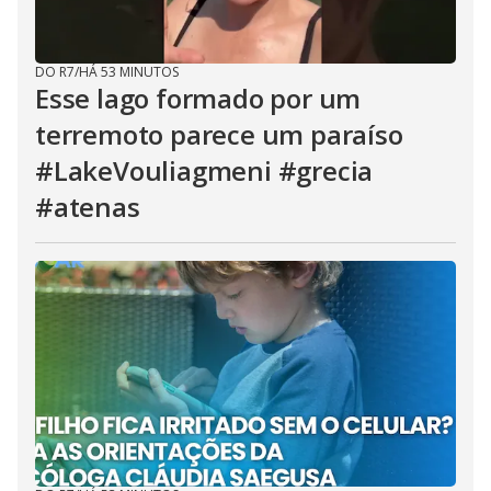
DO R7
/
HÁ 53 MINUTOS
Esse lago formado por um
terremoto parece um paraíso
#LakeVouliagmeni #grecia
#atenas