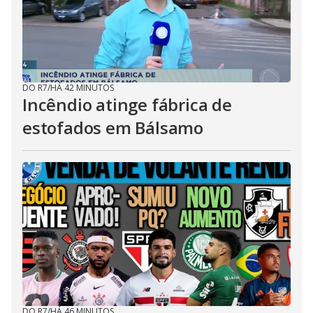
DO R7
/
HÁ 42 MINUTOS
Incêndio atinge fábrica de
estofados em Bálsamo
DO R7
/
HÁ 46 MINUTOS