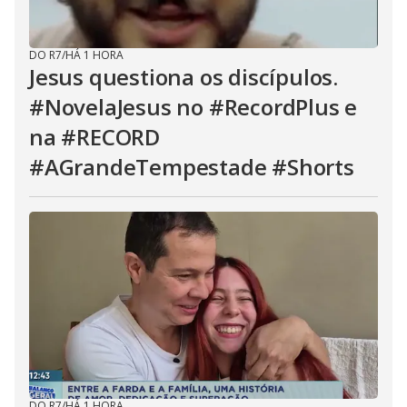
DO R7
/
HÁ 1 HORA
Jesus questiona os discípulos.
#NovelaJesus no #RecordPlus e
na #RECORD
#AGrandeTempestade #Shorts
DO R7
/
HÁ 1 HORA