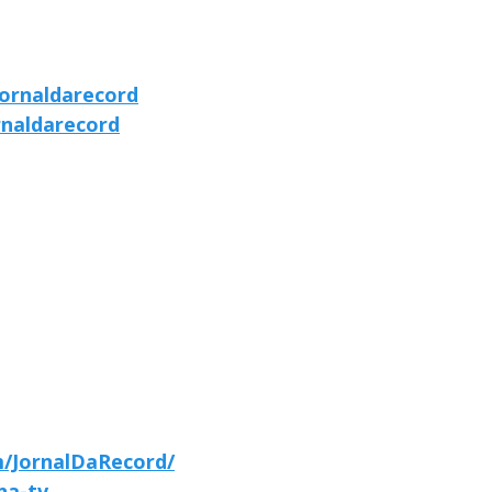
ornaldarecord
rnaldarecord
/JornalDaRecord/
-na-tv