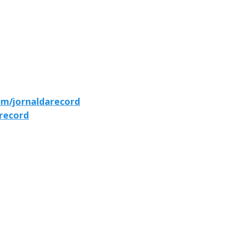
om/jornaldarecord
arecord