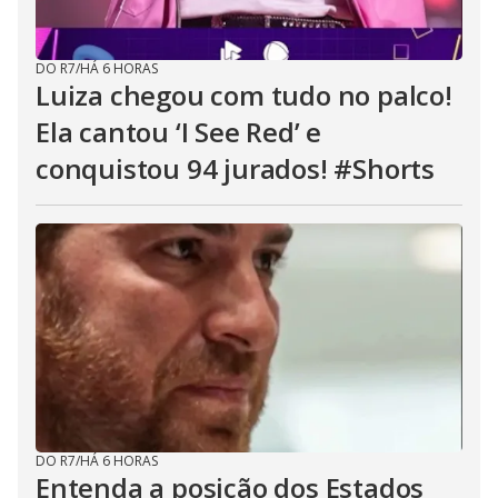
DO R7
/
HÁ 6 HORAS
Luiza chegou com tudo no palco!
Ela cantou ‘I See Red’ e
conquistou 94 jurados! #Shorts
DO R7
/
HÁ 6 HORAS
Entenda a posição dos Estados