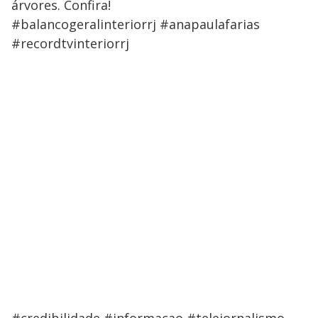
árvores. Confira!
#balancogeralinteriorrj #anapaulafarias
#recordtvinteriorrj