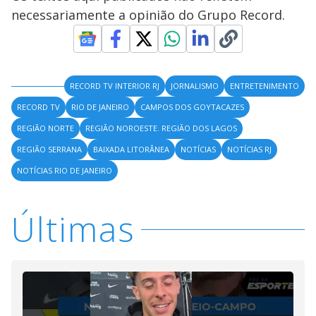
necessariamente a opinião do Grupo Record.
RECORD TV INTERIOR RJ
JORNALISMO
ENTRETENIMENTO
RECORD TV
RIO DE JANEIRO
CAMPOS DOS GOYTACAZES
REGIÃO NORTE
REGIÃO NOROESTE. REGIÃO DOS LAGOS
REGIÃO SERRANA
BAIXADA LITORÂNEA
NOTÍCIAS
NOTÍCIAS RJ
NOTÍCIAS RIO DE JANEIRO
Últimas