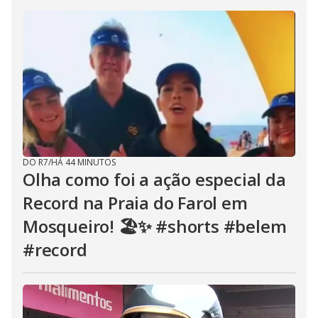
DO R7
/
HÁ 44 MINUTOS
Olha como foi a ação especial da
Record na Praia do Farol em
Mosqueiro! 🏖️✨ #shorts #belem
#record