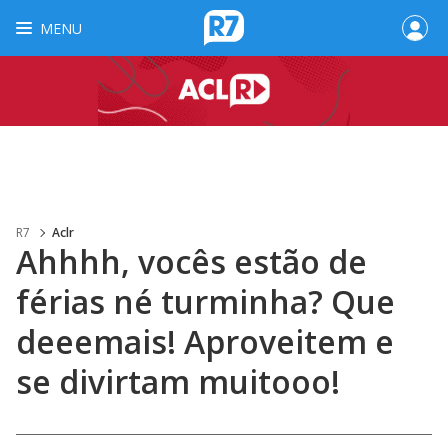
MENU
R7
Aclr
Ahhhh, vocês estão de
férias né turminha? Que
deeemais! Aproveitem e
se divirtam muitooo!