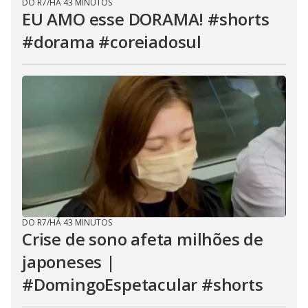
DO R7
/
HÁ 43 MINUTOS
EU AMO esse DORAMA! #shorts
#dorama #coreiadosul
DO R7
/
HÁ 43 MINUTOS
Crise de sono afeta milhões de
japoneses |
#DomingoEspetacular #shorts