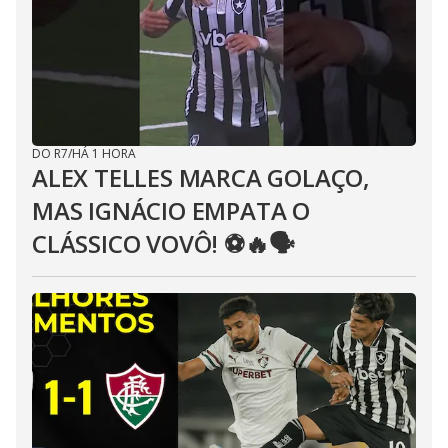
DO R7
/
HÁ 1 HORA
ALEX TELLES MARCA GOLAÇO,
MAS IGNÁCIO EMPATA O
CLÁSSICO VOVÔ! ⚽️🔥🗣