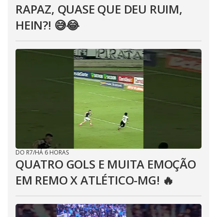
RAPAZ, QUASE QUE DEU RUIM,
HEIN?! 😅😂⁣
DO R7
/
HÁ 6 HORAS
QUATRO GOLS E MUITA EMOÇÃO
EM REMO X ATLÉTICO-MG! 🔥