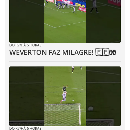
DO R7
/
HÁ 6 HORAS
WEVERTON FAZ MILAGRE! 🇪🇪🧤
DO R7
/
HÁ 6 HORAS