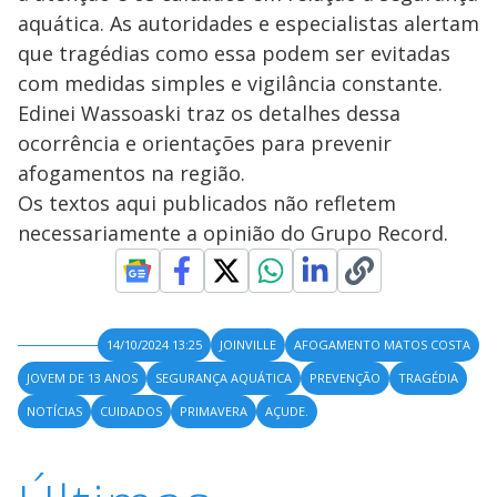
aquática. As autoridades e especialistas alertam
que tragédias como essa podem ser evitadas
com medidas simples e vigilância constante.
Edinei Wassoaski traz os detalhes dessa
ocorrência e orientações para prevenir
afogamentos na região.
Os textos aqui publicados não refletem
necessariamente a opinião do Grupo Record.
14/10/2024 13:25
JOINVILLE
AFOGAMENTO MATOS COSTA
JOVEM DE 13 ANOS
SEGURANÇA AQUÁTICA
PREVENÇÃO
TRAGÉDIA
NOTÍCIAS
CUIDADOS
PRIMAVERA
AÇUDE.