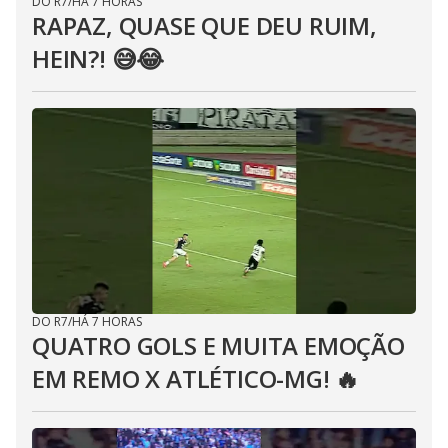
DO R7
/
HÁ 7 HORAS
RAPAZ, QUASE QUE DEU RUIM,
HEIN?! 😅😂⁣
DO R7
/
HÁ 7 HORAS
QUATRO GOLS E MUITA EMOÇÃO
EM REMO X ATLÉTICO-MG! 🔥