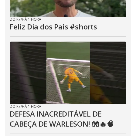
DO R7
/
HÁ 1 HORA
Feliz Dia dos Pais #shorts
DO R7
/
HÁ 1 HORA
DEFESA INACREDITÁVEL DE
CABEÇA DE WARLESON! 🧤🔥🧠