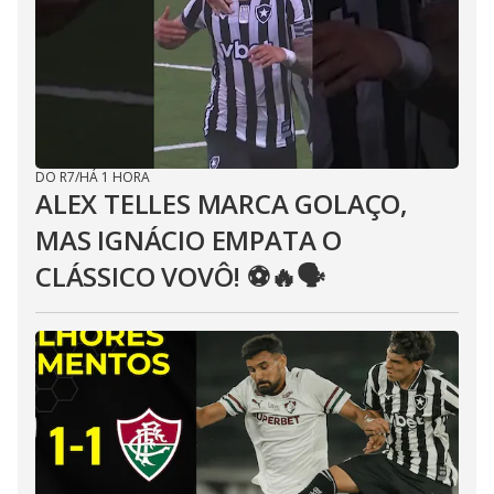
DO R7
/
HÁ 1 HORA
ALEX TELLES MARCA GOLAÇO,
MAS IGNÁCIO EMPATA O
CLÁSSICO VOVÔ! ⚽️🔥🗣