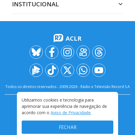
INSTITUCIONAL
ACLR
Todos os direitos reservados - 2009-
2026
- Rádio e Televisão Record S.A
Utilizamos cookies e tecnologia para
CARREIRA
FALE CONOSCO
PRIVACIDADE
aprimorar sua experiência de navegação de
TERMOS E CONDIÇÕES DE USO
acordo com o
Aviso de Privacidade
.
FECHAR