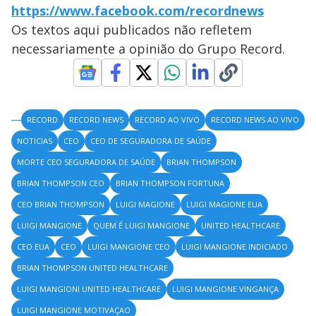
https://www.facebook.com/recordnews
Os textos aqui publicados não refletem
necessariamente a opinião do Grupo Record.
RECORD
RECORD NEWS
RECORD AO VIVO
RECORD NEWS AO VIVO
NOTICIAS
CEO
CEO DE SEGURADORA DE SAÚDE
MORTE CEO SEGURADORA DE SAÚDE
BRIAN THOMPSON
BRIAN THOMPSON CEO
BRIAN THOMPSON FORTUNA
CEO BRIAN THOMPSON
LUIGI MAGIONE
LUIGI MAGIONE EUA
LUIGI MANGIONE
QUEM É LUIGI MANGIONE
UNITED HEALTHCARE
CEO EUA
CEO
LUIGI MANGIONE CEO
LUIGI MANGIONE INDICIADO
BRIAN THOMPSON UNITED HEALTHCARE
LUIGI MANGIONI UNITED HEALTHCARE
LUIGI MANGIONE VINGANÇA
LUIGI MANGIONE MOTIVAÇAO