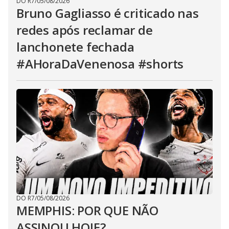
DO R7
/
05/08/2026
Bruno Gagliasso é criticado nas
redes após reclamar de
lanchonete fechada
#AHoraDaVenenosa #shorts
DO R7
/
05/08/2026
MEMPHIS: POR QUE NÃO
ASSINOU HOJE?