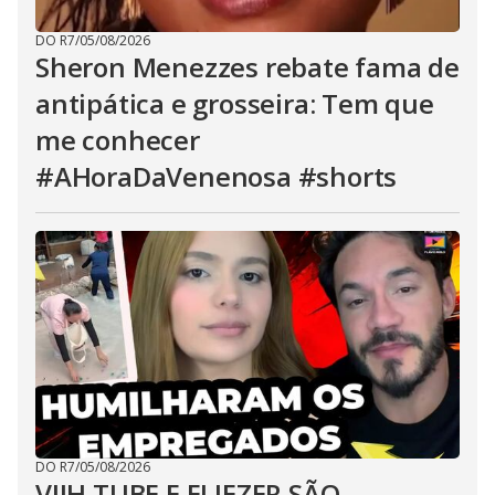
DO R7
/
05/08/2026
Sheron Menezzes rebate fama de
antipática e grosseira: Tem que
me conhecer
#AHoraDaVenenosa #shorts
DO R7
/
05/08/2026
VIIH TUBE E ELIEZER SÃO