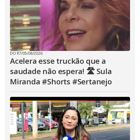
DO R7
/
05/08/2026
Acelera esse truckão que a
saudade não espera! 🛣️ Sula
Miranda #Shorts #Sertanejo