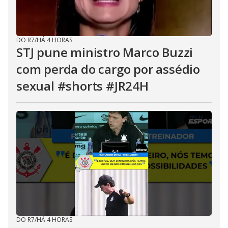
DO R7
/
HÁ 4 HORAS
STJ pune ministro Marco Buzzi
com perda do cargo por assédio
sexual #shorts #JR24H
DO R7
/
HÁ 4 HORAS