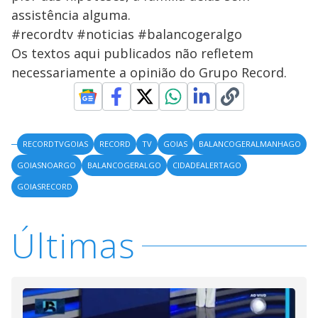
assistência alguma.
#recordtv #noticias #balancogeralgo
Os textos aqui publicados não refletem
necessariamente a opinião do Grupo Record.
RECORDTVGOIAS
RECORD
TV
GOIAS
BALANCOGERALMANHAGO
GOIASNOARGO
BALANCOGERALGO
CIDADEALERTAGO
GOIASRECORD
Últimas