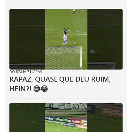
DO R7
/
HÁ 7 HORAS
RAPAZ, QUASE QUE DEU RUIM,
HEIN?! 😅😂⁣