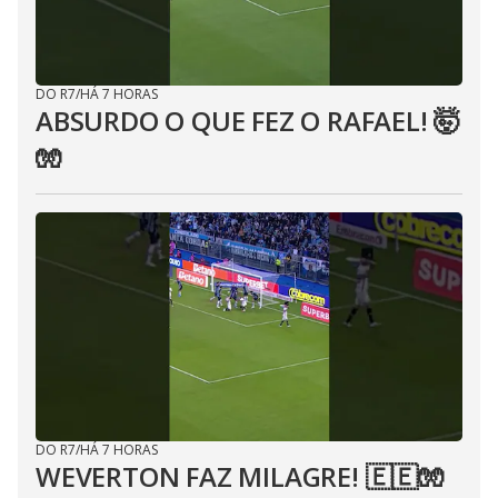
DO R7
/
HÁ 7 HORAS
ABSURDO O QUE FEZ O RAFAEL! 🤯
🧤
DO R7
/
HÁ 7 HORAS
WEVERTON FAZ MILAGRE! 🇪🇪🧤