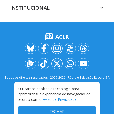
INSTITUCIONAL
ACLR
Todos os direitos reservados - 2009-
2026
- Rádio e Televisão Record S.A
Utilizamos cookies e tecnologia para
CARREIRA
FALE CONOSCO
PRIVACIDADE
aprimorar sua experiência de navegação de
TERMOS E CONDIÇÕES DE USO
acordo com o
Aviso de Privacidade
.
FECHAR