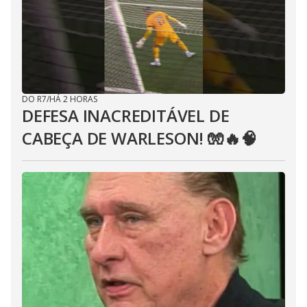
DO R7
/
HÁ 2 HORAS
DEFESA INACREDITÁVEL DE
CABEÇA DE WARLESON! 🧤🔥🧠