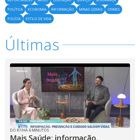
POLÍTICA
ECONOMIA
INFORMAÇÃO
MINAS GERAIS
CRIMES
POLÍCIA
ESTILO DE VIDA
Últimas
DO R7
/
HÁ 6 MINUTOS
Mais Saúde: informação,