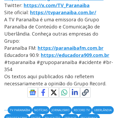
Twitter:
https://x.com/TV_Paranaiba
Site oficial:
https://tvparanaiba.com.br/
A TV Paranaíba é uma emissora do Grupo
Paranaíba de Conteúdo e Comunicação de
Uberlândia. Conheça outras empresas do
Grupo:
Paranaíba FM:
https://paranaibafm.com.br
Educadora 90.9:
https://educadora909.com.br
#tvparanaiba #grupoparanaiba #acidente #br-
354
Os textos aqui publicados não refletem
necessariamente a opinião do Grupo Record.
TV PARANAÍBA
NOTÍCIAS
JORNALISMO
RECORD TV
UBERLÂNDIA
REPORTAGENS
SAÚDE
EDUCAÇÃO
SERVIÇO
SEGURANÇA