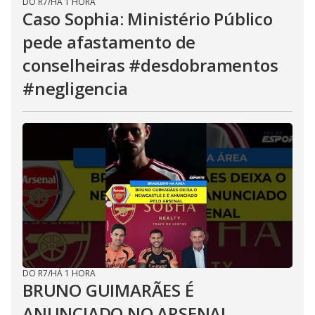
DO R7
/
HÁ 1 HORA
Caso Sophia: Ministério Público
pede afastamento de
conselheiras #desdobramentos
#negligencia
DO R7
/
HÁ 1 HORA
BRUNO GUIMARÃES É
ANUNCIADO NO ARSENAL