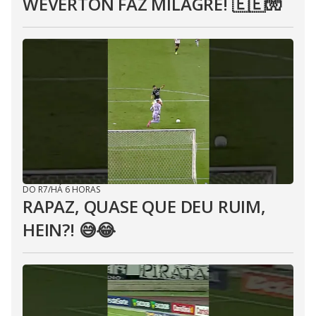
WEVERTON FAZ MILAGRE! 🇪🇪🧤
DO R7
/
HÁ 6 HORAS
RAPAZ, QUASE QUE DEU RUIM,
HEIN?! 😅😂⁣