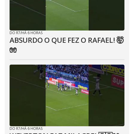
DO R7
/
HÁ 6 HORAS
ABSURDO O QUE FEZ O RAFAEL! 🤯
🧤
DO R7
/
HÁ 6 HORAS