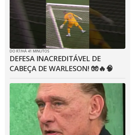
DO R7
/
HÁ 41 MINUTOS
DEFESA INACREDITÁVEL DE
CABEÇA DE WARLESON! 🧤🔥🧠