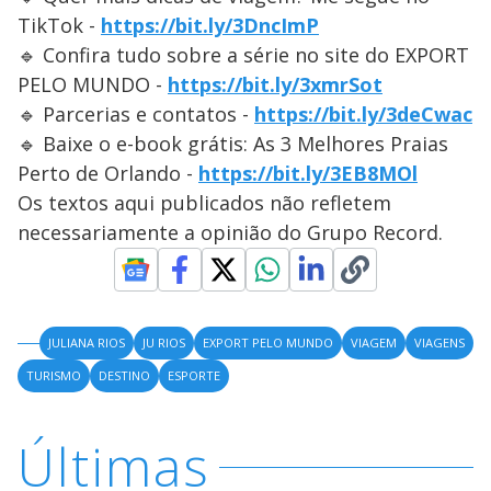
TikTok -
https://bit.ly/3DncImP
🔹 Confira tudo sobre a série no site do EXPORT
PELO MUNDO -
https://bit.ly/3xmrSot
🔹 Parcerias e contatos -
https://bit.ly/3deCwac
🔹 Baixe o e-book grátis: As 3 Melhores Praias
Perto de Orlando -
https://bit.ly/3EB8MOl
Os textos aqui publicados não refletem
necessariamente a opinião do Grupo Record.
JULIANA RIOS
JU RIOS
EXPORT PELO MUNDO
VIAGEM
VIAGENS
TURISMO
DESTINO
ESPORTE
Últimas