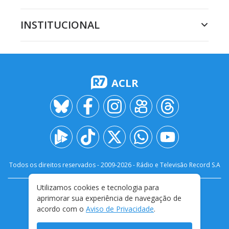
INSTITUCIONAL
ACLR
Todos os direitos reservados - 2009-
2026
- Rádio e Televisão Record S.A
Utilizamos cookies e tecnologia para
CARREIRA
FALE CONOSCO
PRIVACIDADE
aprimorar sua experiência de navegação de
TERMOS E CONDIÇÕES DE USO
acordo com o
Aviso de Privacidade
.