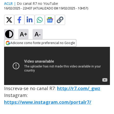
ACLR
|
Do canal R7 no YouTube
16/02/2025 - 22H07
(ATUALIZADO EM
19/02/2025 - 10H57
)
A+
A-
Adicione como fonte preferencial no Google
Opens in new window
Inscreva-se no canal R7:
http://r7.com/_gwz
Instagram:
https://www.instagram.com/portalr7/