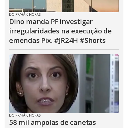
DO R7
/
HÁ 6 HORAS
Dino manda PF investigar
irregularidades na execução de
emendas Pix. #JR24H #Shorts
DO R7
/
HÁ 6 HORAS
58 mil ampolas de canetas