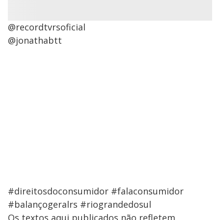
@recordtvrsoficial
@jonathabtt
#direitosdoconsumidor #falaconsumidor
#balançogeralrs #riograndedosul
Os textos aqui publicados não refletem