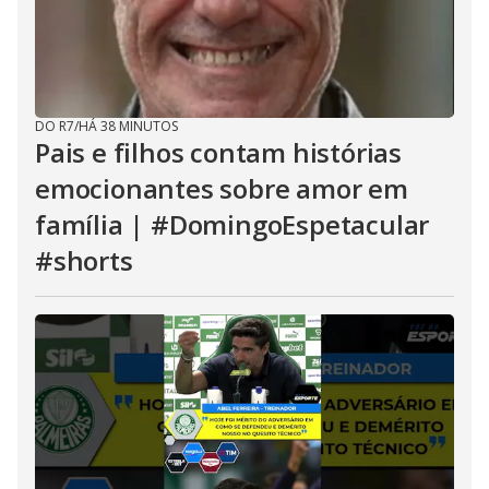
DO R7
/
HÁ 38 MINUTOS
Pais e filhos contam histórias
emocionantes sobre amor em
família | #DomingoEspetacular
#shorts