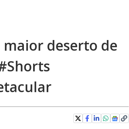
o maior deserto de
#Shorts
tacular
e